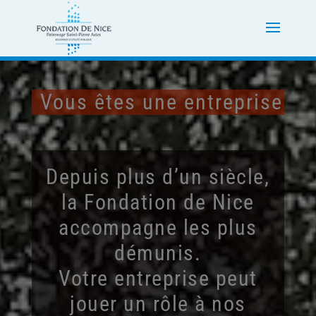
Vous êtes une entreprise
Depuis plus d’un siècle,
la Fondation de Nice
accompagne les plus
démunis.
Votre entreprise peut
jouer un rôle à nos