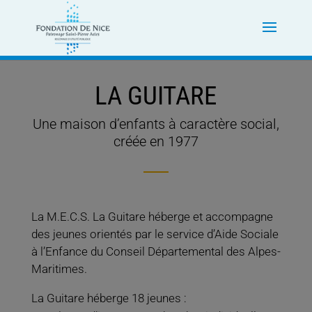
LA GUITARE
Une maison d’enfants à caractère social,
créée en 1977
La M.E.C.S. La Guitare héberge et accompagne
des jeunes orientés par le service d’Aide Sociale
à l’Enfance du Conseil Départemental des Alpes-
Maritimes.
La Guitare héberge 18 jeunes :