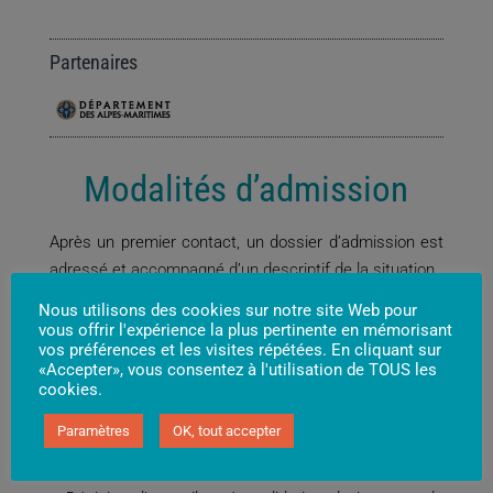
Partenaires
Modalités d’admission
Après un premier contact, un dossier d’admission est
adressé et accompagné d’un descriptif de la situation.
Présentation de la situation par le partenaire (MSD,
Nous utilisons des cookies sur notre site Web pour
AED, AEMO ou autres) en réunion d’équipe le mardi.
vous offrir l'expérience la plus pertinente en mémorisant
vos préférences et les visites répétées. En cliquant sur
Deux temps de visite dans l’établissement
«Accepter», vous consentez à l'utilisation de TOUS les
Un rendez-vous avec la psychologue
cookies.
Un rendez-vous avec la coordinatrice du service
Paramètres
OK, tout accepter
Un rendez-vous familial quand la situation le
nécessite