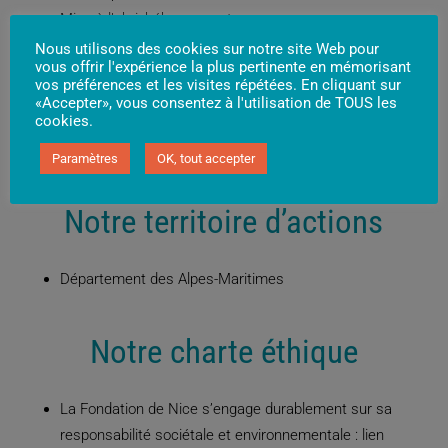
Mise à l’abri, hébergement
Captation de logements, gestion locative,
Nous utilisons des cookies sur notre site Web pour
vous offrir l'expérience la plus pertinente en mémorisant
relogement
vos préférences et les visites répétées. En cliquant sur
Représentation en justice de mineurs victimes
«Accepter», vous consentez à l'utilisation de TOUS les
cookies.
Accompagnement à la recherche d’emploi
Apprentissage de la conduite
Paramètres
OK, tout accepter
Notre territoire d’actions
Département des Alpes-Maritimes
Notre charte éthique
La Fondation de Nice s’engage durablement sur sa
responsabilité sociétale et environnementale :
lien