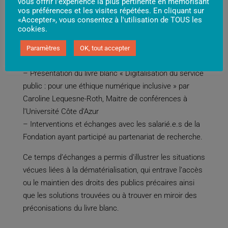
vous offrir l'expérience la plus pertinente en mémorisant
vos préférences et les visites répétées. En cliquant sur
«Accepter», vous consentez à l'utilisation de TOUS les
Venue de Claire Hédon, la défenseure des droits à la
cookies.
Fondation de Nice, 12 octobre 2021
Paramètres
OK, tout accepter
Cet après-midi a donné lieu à :
– Présentation du livre blanc « Digitalisation du service
public : pour une éthique numérique inclusive » par
Caroline Lequesne-Roth, Maitre de conférences à
l’Université Côte d’Azur
– Interventions et échanges avec les salarié.e.s de la
Fondation ayant participé au partenariat de recherche.
Ce temps d’échanges a permis d’illustrer les situations
vécues liées à la dématérialisation, qui entrave l’accès
ou le maintien des droits des publics précaires ainsi
que les solutions trouvées ou à trouver en miroir des
préconisations du livre blanc.