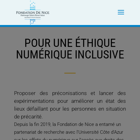
POUR UNE ÉTHIQUE
NUMÉRIQUE INCLUSIVE
Proposer des préconisations et lancer des
expérimentations pour améliorer un état des
lieux défaillant pour les personnes en situation
de précarité.
Depuis la fin 2019, la Fondation de Nice a entamé un
partenariat de recherche avec l’Université Côte d’Azur