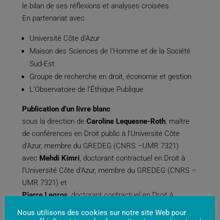
le bilan de ses réflexions et analyses croisées.
En partenariat avec
Université Côte d’Azur
Maison des Sciences de l’Homme et de la Société
Sud-Est
Groupe de recherche en droit, économie et gestion
L’Observatoire de l’Éthique Publique
Publication d’un livre blanc
sous la direction de
Caroline Lequesne-Roth
, maître
de conférences en Droit public à l’Université Côte
d’Azur, membre du GREDEG (CNRS –UMR 7321)
avec
Mehdi Kimri
, doctorant contractuel en Droit à
l’Université Côte d’Azur, membre du GREDEG (CNRS –
UMR 7321) et
Pierre Legros
, doctorant contractuel en Droit à
l’Université Côte d’Azur, membre du GREDEG (CNRS –
Nous utilisons des cookies sur notre site Web pour
UMR 7321)