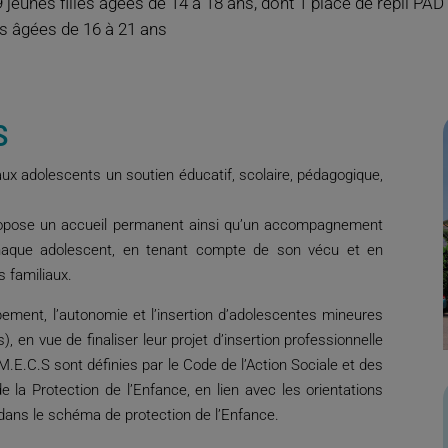
9 jeunes filles âgées de 14 à 18 ans, dont 1 place de repli PAD
es âgées de 16 à 21 ans
s
 aux adolescents un soutien éducatif, scolaire, pédagogique,
 propose un accueil permanent ainsi qu’un accompagnement
 chaque adolescent, en tenant compte de son vécu et en
s familiaux.
ement, l’autonomie et l’insertion d’adolescentes mineures
en vue de finaliser leur projet d’insertion professionnelle
M.E.C.S sont définies par le Code de l’Action Sociale et des
e la Protection de l’Enfance, en lien avec les orientations
dans le schéma de protection de l’Enfance.