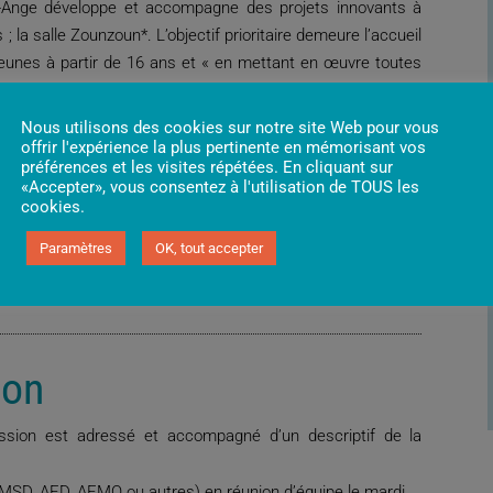
e-Ange développe et accompagne des projets innovants à
 ; la salle Zounzoun*. L’objectif prioritaire demeure l’accueil
 jeunes à partir de 16 ans et « en mettant en œuvre toutes
uvoir d’agir des enfants, des jeunes, des familles pour
es afin augmenter leurs capacités d’action. »
Nous utilisons des cookies sur notre site Web pour vous
offrir l'expérience la plus pertinente en mémorisant vos
ier 2020 grâce à l’association monégasque
Children & Future
préférences et les visites répétées. En cliquant sur
«Accepter», vous consentez à l'utilisation de TOUS les
cookies.
Paramètres
OK, tout accepter
ion
ssion est adressé et accompagné d’un descriptif de la
e (MSD, AED, AEMO ou autres) en réunion d’équipe le mardi.