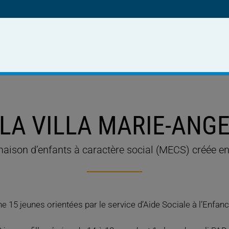
LA VILLA MARIE-ANG
aison d’enfants à caractère social (MECS) créée e
 15 jeunes orientées par le service d’Aide Sociale à l’Enfan