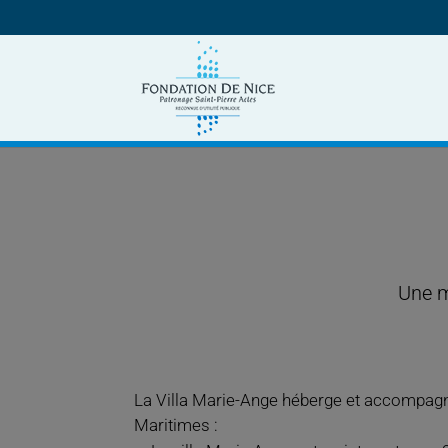
Une m
La Villa Marie-Ange héberge et accompagne
Maritimes :