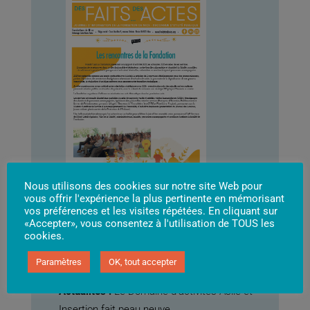
Nous utilisons des cookies sur notre site Web pour
vous offrir l'expérience la plus pertinente en mémorisant
vos préférences et les visites répétées. En cliquant sur
sommaire :
«Accepter», vous consentez à l'utilisation de TOUS les
cookies.
Edito :
Les rencontres de la Fondation
Portrait 3D :
Julie Racé, Directrice des
Paramètres
OK, tout accepter
Ressources Humaines
Actualités :
Le Domaine d’activités Asile et
Insertion fait peau neuve