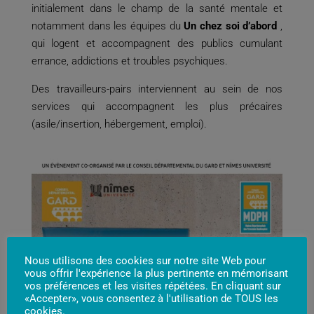
initialement dans le champ de la santé mentale et
notamment dans les équipes du
Un chez soi d’abord
,
qui logent et accompagnent des publics cumulant
errance, addictions et troubles psychiques.
Des travailleurs-pairs interviennent au sein de nos
services qui accompagnent les plus précaires
(asile/insertion, hébergement, emploi).
Nous utilisons des cookies sur notre site Web pour
vous offrir l'expérience la plus pertinente en mémorisant
vos préférences et les visites répétées. En cliquant sur
«Accepter», vous consentez à l'utilisation de TOUS les
cookies.