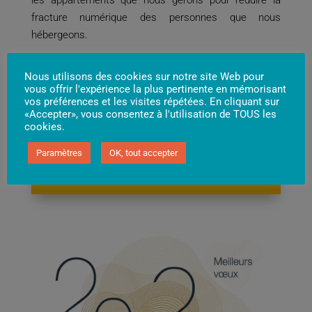
les appartements que nous gérons pour réduire la
fracture numérique des personnes que nous
hébergeons.
Dans la continuité de notre histoire, nous devons sans
Nous utilisons des cookies sur notre site Web pour
cesse nous adapter et maintenir une vigilance très
vous offrir l'expérience la plus pertinente en mémorisant
forte pour défendre nos valeurs, dans un
vos préférences et les visites répétées. En cliquant sur
«Accepter», vous consentez à l'utilisation de TOUS les
environnement politique et économique souvent agité.
cookies.
Paramètres
OK, tout accepter
En 2023, soutenez la Fondation en faisant un
don