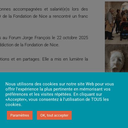
sonnes accompagnées et salarié(e)s lors des
 de la Fondation de Nice a rencontré un franc
s au Forum Jorge François le 22 octobre 2025
diction de la Fondation de Nice.
tions et en partages. Elle a mis en lumière la
lité et la force de leurs créations !
Nous utilisons des cookies sur notre site Web pour vous
offrir l'expérience la plus pertinente en mémorisant vos
préférences et les visites répétées. En cliquant sur
ent été vendues, montrant la reconnaissance
«Accepter», vous consentez à l'utilisation de TOUS les
cookies.
Paramètres
OK, tout accepter
 soutenu cette démarche solidaire.