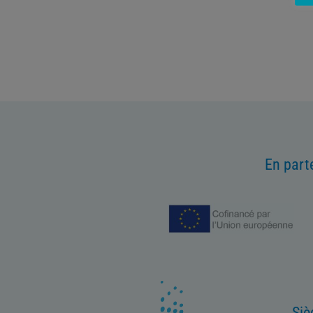
En part
Siè